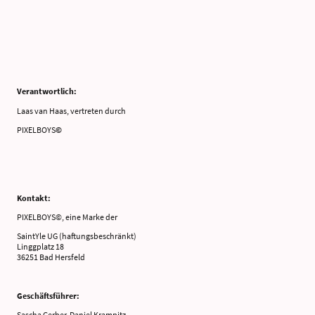
Verantwortlich:
Laas van Haas, vertreten durch
PIXELBOYS
©
Kontakt:
PIXELBOYS©, eine Marke der
SaintYle UG (haftungsbeschränkt)
Linggplatz 18
36251 Bad Hersfeld
Geschäftsführer:
Sascha Gerber, Daniel Krampitz